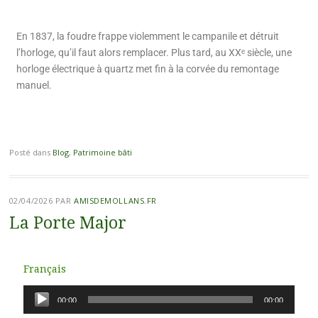
En 1837, la foudre frappe violemment le campanile et détruit
l’horloge, qu’il faut alors remplacer. Plus tard, au XXᵉ siècle, une
horloge électrique à quartz met fin à la corvée du remontage
manuel.
Posté dans
Blog
,
Patrimoine bâti
02/04/2026
PAR
AMISDEMOLLANS.FR
La Porte Major
Français
Lecteur
00:00
00:00
audio