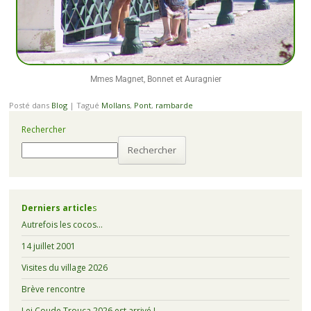
Mmes Magnet, Bonnet et Auragnier
Posté dans
Blog
|
Tagué
Mollans
,
Pont
,
rambarde
Rechercher
Rechercher
Derniers article
s
Autrefois les cocos…
14 juillet 2001
Visites du village 2026
Brève rencontre
Lei Coude Trouca 2026 est arrivé !