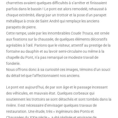
charrettes avaient quelques difficultés à s’arrêter et finissaient
parfois dans le bassin ! Le pont est alors remodelé, rehaussé à
chaque extrémité, élargi par un trottoir et la pose d’un parapet
métallique à croix de Saint André qui remplaçe les anciens
parapets de pierre.
Cette rampe, usée par les innombrables
Coude Trouca
, est ornée
aux fixations sur la chaussée, de quelques éléments décoratifs
agréables à l’œil. Parions que le visiteur, attentif au prestige de la
fontaine au dauphin et au lavoir semi-circulaire ou même à la
chapelle du Pont, n’a pas remarqué ce modeste travail de
fonderie.
Nous offrons donc à sa curiosité ces images, témoins d’un souci
du détail tel que l’affectionnaient nos anciens.
Le pont est aujourd’hui, de par son âge et le passage incessant
des véhicules, en mauvais état. Quelques corbeaux qui
soutiennent les trottoirs se sont détachés et sont tombés dans la
rivière. Il est nécessaire d’envisager quelques travaux de
restauration. Une étude, très « ingénieurs des Ponts et
Chaussées du XXIe siècle », a été réalisée et envisage de