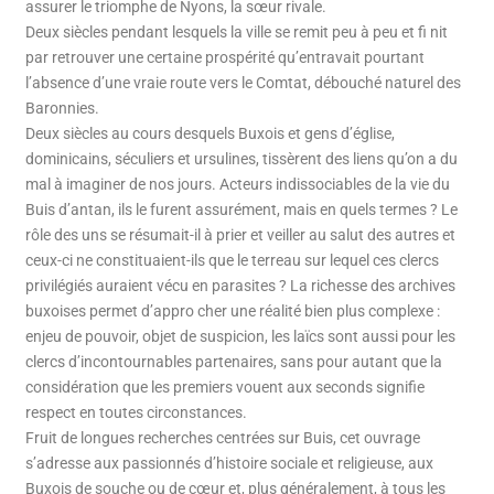
assurer le triomphe de Nyons, la sœur rivale.
Deux siècles pendant lesquels la ville se remit peu à peu et fi nit
par retrouver une certaine prospérité qu’entravait pourtant
l’absence d’une vraie route vers le Comtat, débouché naturel des
Baronnies.
Deux siècles au cours desquels Buxois et gens d’église,
dominicains, séculiers et ursulines, tissèrent des liens qu’on a du
mal à imaginer de nos jours. Acteurs indissociables de la vie du
Buis d’antan, ils le furent assurément, mais en quels termes ? Le
rôle des uns se résumait-il à prier et veiller au salut des autres et
ceux-ci ne constituaient-ils que le terreau sur lequel ces clercs
privilégiés auraient vécu en parasites ? La richesse des archives
buxoises permet d’appro cher une réalité bien plus complexe :
enjeu de pouvoir, objet de suspicion, les laïcs sont aussi pour les
clercs d’incontournables partenaires, sans pour autant que la
considération que les premiers vouent aux seconds signifie
respect en toutes circonstances.
Fruit de longues recherches centrées sur Buis, cet ouvrage
s’adresse aux passionnés d’histoire sociale et religieuse, aux
Buxois de souche ou de cœur et, plus généralement, à tous les