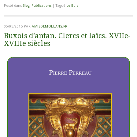
Posté dans
Blog
,
Publications
|
Tagué
Le Buis
05/05/2015
PAR
AMISDEMOLLANS.FR
Buxois d’antan. Clercs et laïcs. XVIIe-
XVIIIe siècles