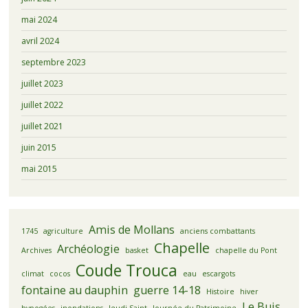
mai 2024
avril 2024
septembre 2023
juillet 2023
juillet 2022
juillet 2021
juin 2015
mai 2015
Amis de Mollans
1745
agriculture
anciens combattants
Chapelle
Archéologie
Archives
basket
chapelle du Pont
Coude Trouca
climat
cocos
eau
escargots
fontaine au dauphin
guerre 14-18
Histoire
hiver
Le Buis
hypogées
inondations
Jeudi Saint
Journée du Patrimoine