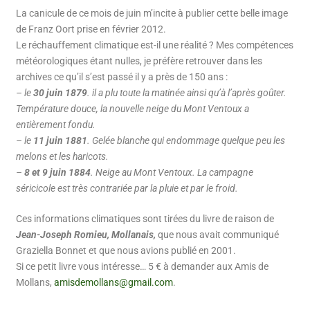
La canicule de ce mois de juin m’incite à publier cette belle image
de Franz Oort prise en février 2012.
Le réchauffement climatique est-il une réalité ? Mes compétences
météorologiques étant nulles, je préfère retrouver dans les
archives ce qu’il s’est passé il y a près de 150 ans :
– le
30 juin 1879
. il a plu toute la matinée ainsi qu’à l’après goûter.
Température douce, la nouvelle neige du Mont Ventoux a
entièrement fondu.
– le
11 juin 1881
. Gelée blanche qui endommage quelque peu les
melons et les haricots.
–
8 et 9 juin 1884
. Neige au Mont Ventoux. La campagne
séricicole est très contrariée par la pluie et par le froid.
Ces informations climatiques sont tirées du livre de raison de
Jean-Joseph Romieu, Mollanais,
que nous avait communiqué
Graziella Bonnet et que nous avions publié en 2001.
Si ce petit livre vous intéresse… 5 € à demander aux Amis de
Mollans,
amisdemollans@gmail.com
.