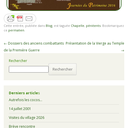
Cette entrée, publiée dans
Blog
, est taguée
Chapelle
,
pénitents
. Bookmarquez
ce
permalien
.
←
Dossiers des anciens combattants
Présentation de la Vierge au Temple
de la Première Guerre
→
Rechercher
Rechercher
Derniers article
s
Autrefois les cocos…
14 juillet 2001
Visites du village 2026
Brève rencontre