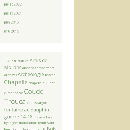
juillet 2022
juillet 2021
juin 2015
mai 2015
Amis de
1745
agriculture
Mollans
anciens combattants
Archéologie
Archives
basket
Chapelle
chapelle du Pont
Coude
climat
cocos
Trouca
eau
escargots
fontaine au dauphin
guerre 14-18
Histoire
hiver
hypogées
inondations
Jeudi Saint
Le Buis
Journée du Patrimoine