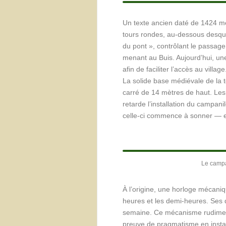
Un texte ancien daté de 1424 me
tours rondes, au-dessous desquel
du pont », contrôlant le passage
menant au Buis. Aujourd’hui, une
afin de faciliter l’accès au village
La solide base médiévale de la to
carré de 14 mètres de haut. Les
retarde l’installation du campan
celle-ci commence à sonner — et 
Le campa
À l’origine, une horloge mécaniqu
heures et les demi-heures. Ses
semaine. Ce mécanisme rudiment
preuve de pragmatisme en instal