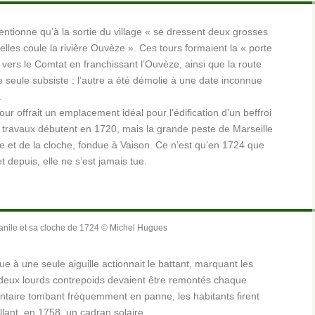
ntionne qu’à la sortie du village « se dressent deux grosses
les coule la rivière Ouvèze ». Ces tours formaient la « porte
 vers le Comtat en franchissant l’Ouvèze, ainsi que la route
 seule subsiste : l’autre a été démolie à une date inconnue
.
ur offrait un emplacement idéal pour l’édification d’un beffroi
 travaux débutent en 1720, mais la grande peste de Marseille
ile et de la cloche, fondue à Vaison. Ce n’est qu’en 1724 que
depuis, elle ne s’est jamais tue.
nile et sa cloche de 1724 © Michel Hugues
e à une seule aiguille actionnait le battant, marquant les
 deux lourds contrepoids devaient être remontés chaque
aire tombant fréquemment en panne, les habitants firent
lant, en 1758, un cadran solaire.