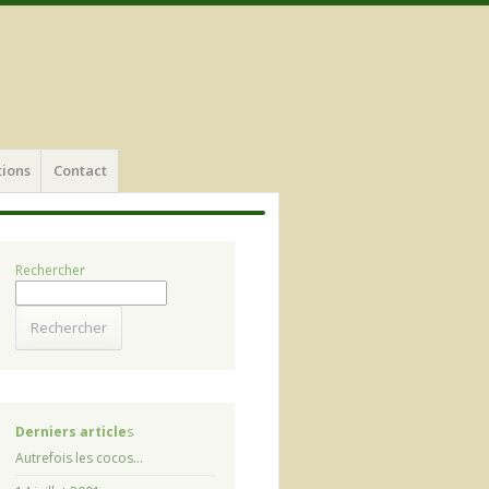
e
tions
Contact
Rechercher
Rechercher
Derniers article
s
Autrefois les cocos…