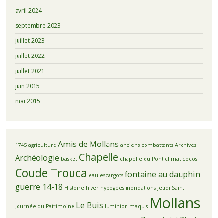
avril 2024
septembre 2023
juillet 2023
juillet 2022
juillet 2021
juin 2015
mai 2015
Amis de Mollans
1745
agriculture
anciens combattants
Archives
Chapelle
Archéologie
basket
chapelle du Pont
climat
cocos
Coude Trouca
fontaine au dauphin
eau
escargots
guerre 14-18
Histoire
hiver
hypogées
inondations
Jeudi Saint
Mollans
Le Buis
Journée du Patrimoine
luminion
maquis