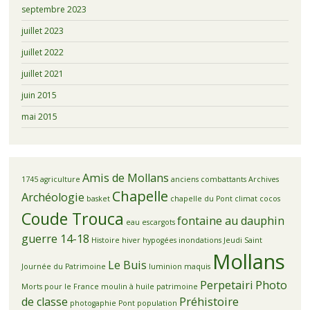
septembre 2023
juillet 2023
juillet 2022
juillet 2021
juin 2015
mai 2015
Amis de Mollans
1745
agriculture
anciens combattants
Archives
Chapelle
Archéologie
basket
chapelle du Pont
climat
cocos
Coude Trouca
fontaine au dauphin
eau
escargots
guerre 14-18
Histoire
hiver
hypogées
inondations
Jeudi Saint
Mollans
Le Buis
Journée du Patrimoine
luminion
maquis
Perpetairi
Photo
Morts pour le France
moulin à huile
patrimoine
de classe
Préhistoire
photogaphie
Pont
population