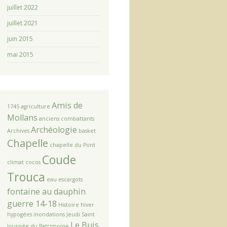
juillet 2022
juillet 2021
juin 2015
mai 2015
Amis de
1745
agriculture
Mollans
anciens combattants
Archéologie
Archives
basket
Chapelle
chapelle du Pont
Coude
climat
cocos
Trouca
eau
escargots
fontaine au dauphin
guerre 14-18
Histoire
hiver
hypogées
inondations
Jeudi Saint
Le Buis
Journée du Patrimoine