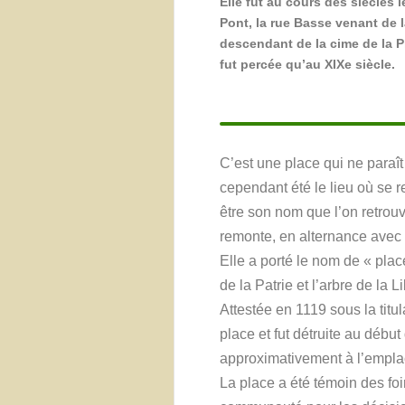
Elle fut au cours des siècles 
Pont, la rue Basse venant de la
descendant de la cime de la Pl
fut percée qu’au XIX
e
siècle.
C’est une place qui ne paraît
cependant été le lieu où se re
être son nom que l’on retrouv
remonte, en alternance avec
Elle a porté le nom de « place
de la Patrie et l’arbre de la
Attestée en 1119 sous la titul
place et fut détruite au début
approximativement à l’empla
La place a été témoin des fo