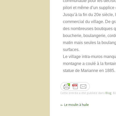
communauté pour les décisio
pilori et même d’un supplice 
Jusqu’à la fin du 20
e
siècle, 
commercial du village. De g
des nombreuses boutiques qui 
boucherie, boulangerie, cordo
matin mais seules la boulange
surfaces.
Le village intra-muros manqu
montagne a coulé à la fontain
statue de Marianne en 1885. 
Cette entrée a été publiée dans
Blog
. 
←
Le moulin à huile