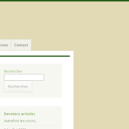
e
tions
Contact
Rechercher
Rechercher
Derniers article
s
Autrefois les cocos…