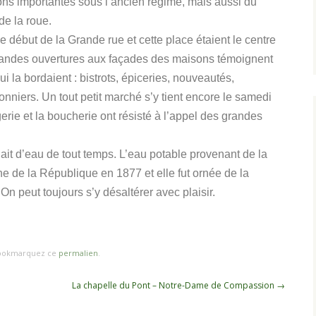
ns importantes sous l’ancien régime, mais aussi du
de la roue.
le début de la Grande rue et cette place étaient le centre
randes ouvertures aux façades des maisons témoignent
la bordaient : bistrots, épiceries, nouveautés,
nniers. Un tout petit marché s’y tient encore le samedi
rie et la boucherie ont résisté à l’appel des grandes
ait d’eau de tout temps. L’eau potable provenant de la
e de la République en 1877 et elle fut ornée de la
On peut toujours s’y désaltérer avec plaisir.
Bookmarquez ce
permalien
.
La chapelle du Pont – Notre-Dame de Compassion
→