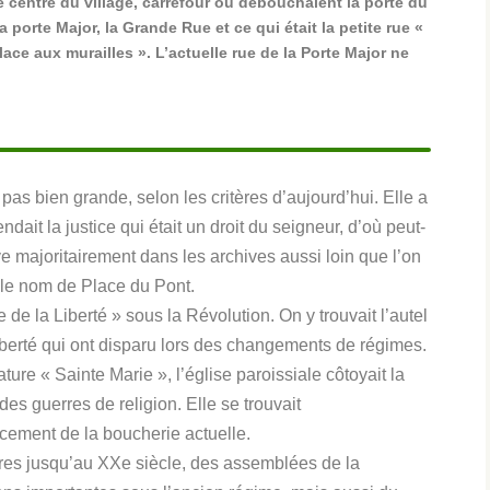
le centre du village, carrefour où débouchaient la porte du
 porte Major, la Grande Rue et ce qui était la petite rue «
ace aux murailles ». L’actuelle rue de la Porte Major ne
 pas bien grande, selon les critères d’aujourd’hui. Elle a
ndait la justice qui était un droit du seigneur, d’où peut-
e majoritairement dans les archives aussi loin que l’on
 le nom de Place du Pont.
 de la Liberté » sous la Révolution. On y trouvait l’autel
 Liberté qui ont disparu lors des changements de régimes.
ature « Sainte Marie », l’église paroissiale côtoyait la
 des guerres de religion. Elle se trouvait
cement de la boucherie actuelle.
ires jusqu’au XX
e
siècle, des assemblées de la