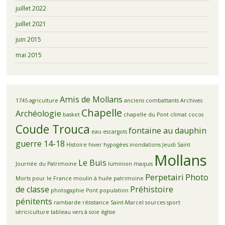
juillet 2022
juillet 2021
juin 2015
mai 2015
Amis de Mollans
1745
agriculture
anciens combattants
Archives
Chapelle
Archéologie
basket
chapelle du Pont
climat
cocos
Coude Trouca
fontaine au dauphin
eau
escargots
guerre 14-18
Histoire
hiver
hypogées
inondations
Jeudi Saint
Mollans
Le Buis
Journée du Patrimoine
luminion
maquis
Perpetairi
Photo
Morts pour le France
moulin à huile
patrimoine
de classe
Préhistoire
photogaphie
Pont
population
pénitents
rambarde
résistance
Saint-Marcel
sources
sport
sériciculture
tableau
vers à soie
église